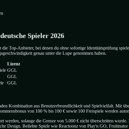
en
 deutsche Spieler 2026
 die Top-Anbieter, bei denen du ohne sofortige Identitätsprüfung spiel
gsgeschwindigkeit genau unter die Lupe genommen haben.
Lizenz
iele
GGL
GGL
ele
GGL
nden Kombination aus Benutzerfreundlichkeit und Spielvielfalt. Mit über 
ommensbonus von 100 % bis 100 € sowie 100 Freispiele werden automat
erden, solange die Grenze von 5.000 € nicht überschritten wurde. Di
liche Design. Beliebte Spiele wie Reactoonz von Play'n GO, Fruitinat