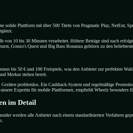
ine solide Plattform mit über 500 Titeln von Pragmatic Play, NetEnt, 
rgänzt.
von 10 bis 30 Minuten verarbeitet. Höhere Beträge sind nach erfolgte
rburst, Gonzo's Quest und Big Bass Bonanza gehören zu den beliebteste
s bis 50 € und 100 Freispiele, was den Anbieter zur perfekten Wahl f
nd Merkur stehen bereit.
len Geräten problemlos. Ein Cashback-System und regelmäßige Promotion
 unsere Expertin für mobile Plattformen, empfiehlt Wheelz besonders für
en im Detail
sider werden alle Anbieter nach einem standardisierten Verfahren geprü
n.