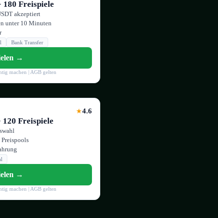
 180 Freispiele
SDT akzeptiert
n unter 10 Minuten
r
l
Bank Transfer
ielen →
htig machen | AGB gelten
4.6
★
 120 Freispiele
uswahl
 Preispools
fahrung
l
ielen →
htig machen | AGB gelten