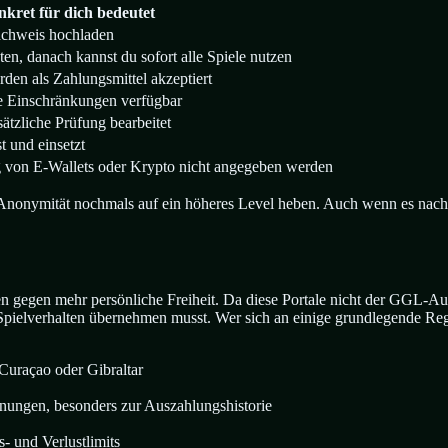
kret für dich bedeutet
chweis hochladen
n, danach kannst du sofort alle Spiele nutzen
den als Zahlungsmittel akzeptiert
ne Einschränkungen verfügbar
tzliche Prüfung bearbeitet
t und einsetzt
 von E-Wallets oder Krypto nicht angegeben werden
e Anonymität nochmals auf ein höheres Level heben. Auch wenn es nach
 gegen mehr persönliche Freiheit. Da diese Portale nicht der GGL-Aufsi
 Spielverhalten übernehmen musst. Wer sich an einige grundlegende Rege
 Curaçao oder Gibraltar
nungen, besonders zur Auszahlungshistorie
- und Verlustlimits