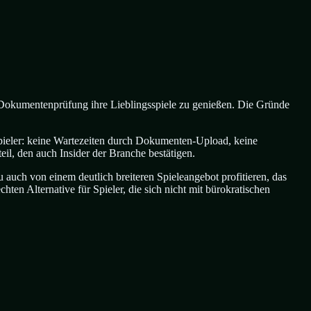
Dokumentenprüfung ihre Lieblingsspiele zu genießen. Die Gründe
Spieler: keine Wartezeiten durch Dokumenten-Upload, keine
il, den auch Insider der Branche bestätigen.
 auch von einem deutlich breiteren Spieleangebot profitieren, das
en Alternative für Spieler, die sich nicht mit bürokratischen