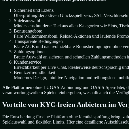
Sicherheit und Lizenz
Überprüfung der aktiven Glücksspiellizenz, SSL-Verschlüssel
Spieleauswahl
Mindestens hunderte Titel aus allen Kategorien wie Slots, Tis
Bonusangebote
Faire Willkommensboni, Reload-Aktionen und laufende Promo
Transparente Bedingungen
Klare AGB und nachvollziehbare Bonusbedingungen ohne vers
Zahlungsoptionen
Breite Auswahl an sicheren und schnellen Zahlungsmethoden 
Kundenservice
Erreichbarkeit per Live-Chat, idealerweise deutschsprachig un
Benutzerfreundlichkeit
Modernes Design, intuitive Navigation und reibungslose mobi
Alle Plattformen ohne LUGAS-Anbindung und OASIS-Sperrdatei, die gle
verantwortungsvollem Spielen einhergehen, weshalb auch die Verfügba
Vorteile von KYC-freien Anbietern im Ver
Die Entscheidung für eine Plattform ohne Identitätsprüfung bringt za
Spielauswahl und flexiblen Limits. Hier eine detaillierte Aufschlüssel