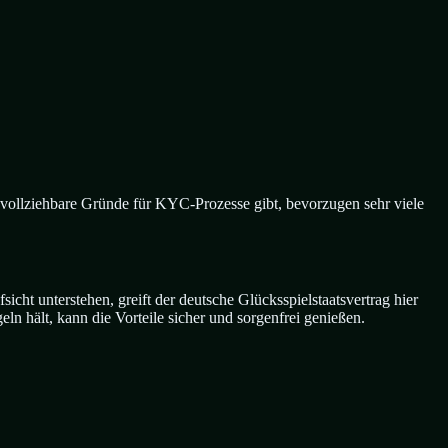
vollziehbare Gründe für KYC-Prozesse gibt, bevorzugen sehr viele
cht unterstehen, greift der deutsche Glücksspielstaatsvertrag hier
ln hält, kann die Vorteile sicher und sorgenfrei genießen.