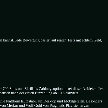
en kannst. Jede Bewertung basiert auf realen Tests mit echtem Geld,
700 Slots und Skrill als Zahlungsoption bietet dieser Anbieter alles,
isch nach der ersten Einzahlung ab 10 € aktiviert.
e Plattform läuft stabil auf Desktop und Mobilgeräten. Besonders
or von Merkur und Wolf Gold von Pragmatic Play stehen zur